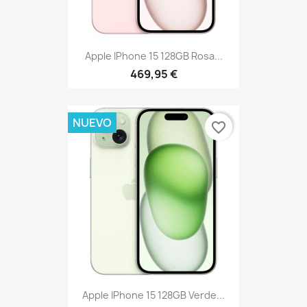
Apple IPhone 15 128GB Rosa...
469,95 €
NUEVO
favorite_border
Apple IPhone 15 128GB Verde...