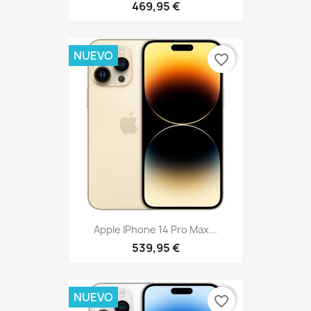
469,95 €
NUEVO
favorite_border
Apple IPhone 14 Pro Max...
539,95 €
NUEVO
favorite_border