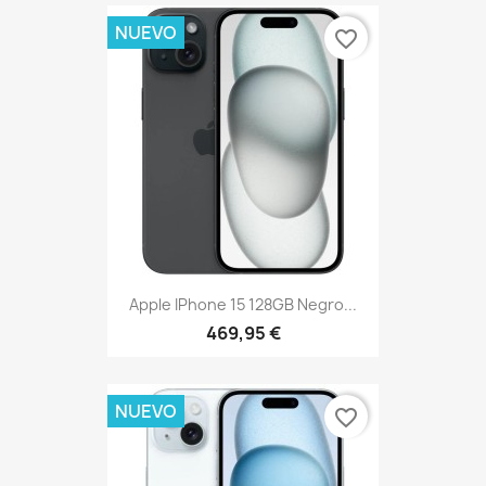
NUEVO
favorite_border
Apple IPhone 15 128GB Negro...
469,95 €
NUEVO
favorite_border