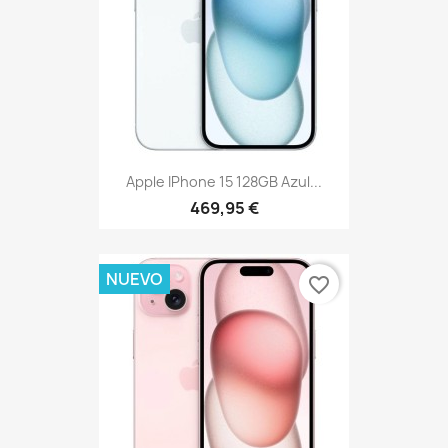
Apple IPhone 15 128GB Azul...
469,95 €
NUEVO
favorite_border