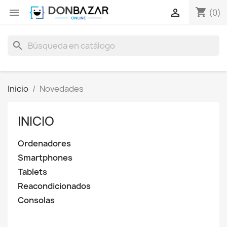
shopping_cart


(0)
search
Inicio
Novedades
INICIO
Ordenadores
Smartphones
Tablets
Reacondicionados
Consolas