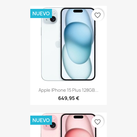
NUEVO
favorite_border
Apple IPhone 15 Plus 128GB...
649,95 €
NUEVO
favorite_border