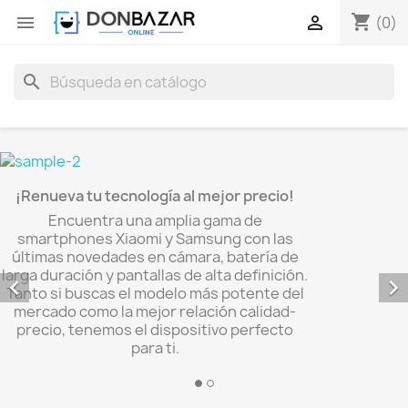
shopping_cart


(0)
search
¡Renueva tu tecnología al mejor precio!
Encuentra una amplia gama de
smartphones Xiaomi y Samsung con las
últimas novedades en cámara, batería de
larga duración y pantallas de alta definición.


Tanto si buscas el modelo más potente del
mercado como la mejor relación calidad-
precio, tenemos el dispositivo perfecto
para ti.