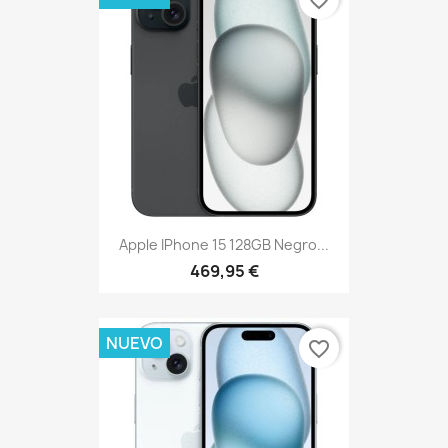
favorite_border
Apple IPhone 15 128GB Negro...
469,95 €
NUEVO
favorite_border