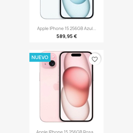
Apple IPhone 15 256GB Azul...
589,95 €
NUEVO
favorite_border
Apple IPhone 15 256GB Rosa...