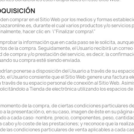
DQUISICIÓN
en comprar en el Sitio Web por los medios y formas estableci
zaronline.es, durante el cual varios productos y/o servicios 
finalmente, hacer clic en: \"Finalizar compra\"
omprobar la información que en cada paso se le solicita, aunqu
datos de la compra. Seguidamente, el Usuario recibirá un corre
d de compra y/o prestación del servicio, es decir, la confirmació
uando su compra esté siendo enviada.
drían ponerse a disposición del Usuario a través de su espacio
, el Usuario consiente que el Sitio Web genere una factura ele
a través de su espacio personal de conexión al Sitio Web. Asimis
olicitándolo a Tienda de electrónica utilizando los espacios de 
el momento de la compra, de ciertas condiciones particulares d
o a la presentación o, en su caso, imagen de éste en su página
ndo a cada caso: nombre, precio, componentes, peso, cantidad, 
 a cabo y/o coste de las prestaciones; y reconoce que la reali
de las condiciones particulares de venta aplicables a cada cas