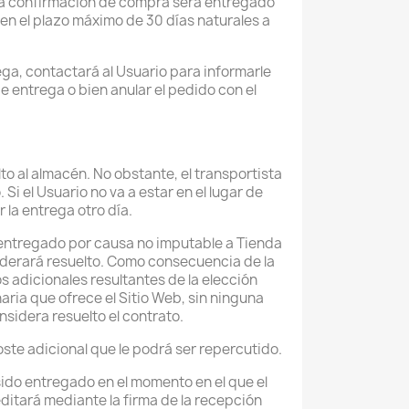
ada confirmación de compra será entregado
 en el plazo máximo de 30 días naturales a
ega, contactará al Usuario para informarle
 entrega o bien anular el pedido con el
to al almacén. No obstante, el transportista
 el Usuario no va a estar en el lugar de
 la entrega otro día.
 entregado por causa no imputable a Tienda
siderará resuelto. Como consecuencia de la
s adicionales resultantes de la elección
ria que ofrece el Sitio Web, sin ninguna
nsidera resuelto el contrato.
ste adicional que le podrá ser repercutido.
sido entregado en el momento en el que el
editará mediante la firma de la recepción