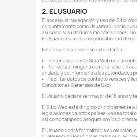
2. EL USUARIO
El acceso, la navegación y uso del Sitio We
conjuntamente como Usuarios), por lo que s
así como sus ulteriores modificaciones, sin
El Usuario asume su responsabilidad de un 
Esta responsabilidad se extenderá a:
Hacer uso de este Sitio Web únicamente 
No realizar ninguna compra falsa o frau
anulada y se informaría a las autoridades p
Facilitar datos de contacto veraces y líc
Condiciones Generales de Uso).
El Usuario declara ser mayor de 18 años y t
El Sitio Web está dirigido principalmente 
legislaciones de otros países, ya sea total
así como tampoco asegura envíos o prestac
El Usuario podrá formalizar, a su elección,
cualquiera de los idiomas en los que las pr