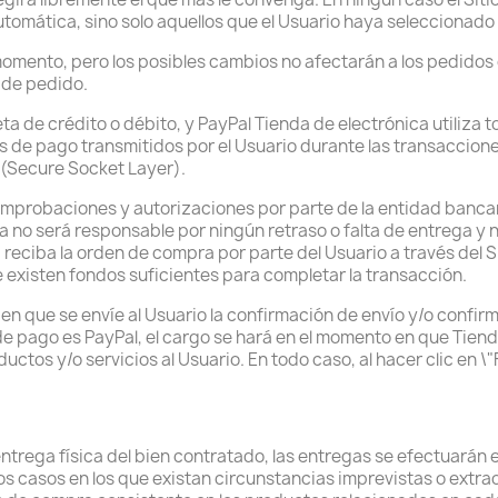
tomática, sino solo aquellos que el Usuario haya seleccionado 
mento, pero los posibles cambios no afectarán a los pedidos 
 de pedido.
 de crédito o débito, y PayPal Tienda de electrónica utiliza t
 de pago transmitidos por el Usuario durante las transacciones 
 (Secure Socket Layer).
comprobaciones y autorizaciones por parte de la entidad bancar
a no será responsable por ningún retraso o falta de entrega y 
reciba la orden de compra por parte del Usuario a través del S
existen fondos suficientes para completar la transacción.
 en que se envíe al Usuario la confirmación de envío y/o confir
 de pago es PayPal, el cargo se hará en el momento en que Tien
ctos y/o servicios al Usuario. En todo caso, al hacer clic en \
entrega física del bien contratado, las entregas se efectuarán e
 casos en los que existan circunstancias imprevistas o extraor