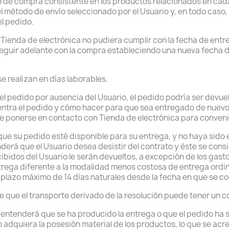
do de compra consistente en los productos relacionados en c
el método de envío seleccionado por el Usuario y, en todo caso,
el pedido.
, Tienda de electrónica no pudiera cumplir con la fecha de entr
seguir adelante con la compra estableciendo una nueva fecha de
se realizan en días laborables.
del pedido por ausencia del Usuario, el pedido podría ser devuel
tra el pedido y cómo hacer para que sea entregado de nuevo. Si
e ponerse en contacto con Tienda de electrónica para convenir
que su pedido esté disponible para su entrega, y no haya sido
nderá que el Usuario desea desistir del contrato y éste se con
cibidos del Usuario le serán devueltos, a excepción de los gasto
rega diferente a la modalidad menos costosa de entrega ordina
 plazo máximo de 14 días naturales desde la fecha en que se co
 que el transporte derivado de la resolución puede tener un co
 entenderá que se ha producido la entrega o que el pedido ha 
o adquiera la posesión material de los productos, lo que se acr