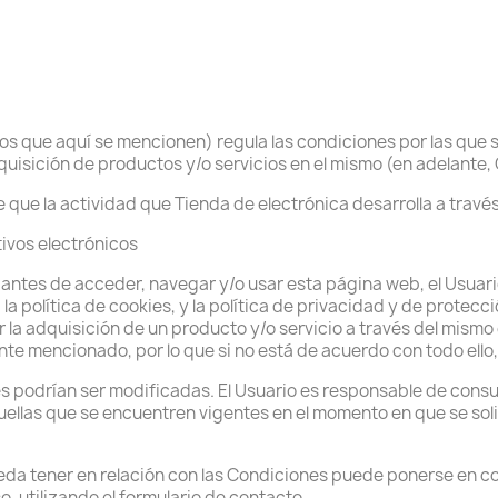
que aquí se mencionen) regula las condiciones por las que se
isición de productos y/o servicios en el mismo (en adelante,
 que la actividad que Tienda de electrónica desarrolla a trav
tivos electrónicos
ntes de acceder, navegar y/o usar esta página web, el Usuario 
a política de cookies, y la política de privacidad y de protecc
itar la adquisición de un producto y/o servicio a través del mis
te mencionado, por lo que si no está de acuerdo con todo ello,
s podrían ser modificadas. El Usuario es responsable de cons
uellas que se encuentren vigentes en el momento en que se soli
da tener en relación con las Condiciones puede ponerse en cont
o, utilizando el formulario de contacto.