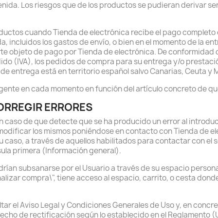
nida. Los riesgos que de los productos se pudieran derivar será
oductos cuando Tienda de electrónica recibe el pago completo
a, incluidos los gastos de envío, o bien en el momento de la en
rte objeto de pago por Tienda de electrónica. De conformidad c
ido (IVA), los pedidos de compra para su entrega y/o prestació
 de entrega está en territorio español salvo Canarias, Ceuta y Me
 vigente en cada momento en función del artículo concreto de qu
CORREGIR ERRORES
 caso de que detecte que se ha producido un error al introdu
 modificar los mismos poniéndose en contacto con Tienda de el
u caso, a través de aquellos habilitados para contactar con el se
usula primera (Información general).
ían subsanarse por el Usuario a través de su espacio personal
inalizar compra\", tiene acceso al espacio, carrito, o cesta don
ltar el Aviso Legal y Condiciones Generales de Uso y, en concre
echo de rectificación según lo establecido en el Reglamento (