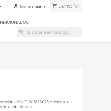
shopping_cart


Carrito
(0)
Iniciar sesión
NDICIONADOS
search
provista de NIF: B01626076 e inscrita en:
os de contacto son: