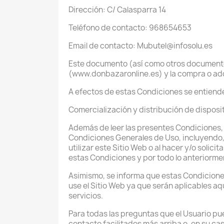
Dirección: C/ Calasparra 14
Teléfono de contacto: 968654653
Email de contacto: Mubutel@infosolu.es
Este documento (así como otros documentos 
(www.donbazaronline.es) y la compra o adqu
A efectos de estas Condiciones se entiende
Comercialización y distribución de disposi
Además de leer las presentes Condiciones, a
Condiciones Generales de Uso, incluyendo, l
utilizar este Sitio Web o al hacer y/o solic
estas Condiciones y por todo lo anteriormen
Asimismo, se informa que estas Condicione
use el Sitio Web ya que serán aplicables aq
servicios.
Para todas las preguntas que el Usuario pue
contacto facilitados más arriba o, en su cas