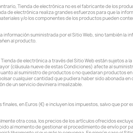
trario, Tienda de electrónica no es el fabricante de los produ
enda de electrónica realiza grandes esfuerzos para que la info
materiales y/o los componentes de los productos pueden contene
 la información suministrada por el Sitio Web, sino también la i
añen al producto.
ienda de electrónica a través del Sitio Web están sujetos a la
yor (cláusula nueve de estas Condiciones) afecte al suministro
n cuanto al suministro de productos o no quedaran productos en
olsar cualquier cantidad que pudiera haber sido abonada en 
ón de un servicio deviniera irrealizable.
s finales, en Euros (€) e incluyen los impuestos, salvo que por e
lmente otra cosa, los precios de los artículos ofrecidos excluye
debido al momento de gestionar el procedimiento de envío por pa
girá libremente el que más le convenga. En ningún caso el Siti