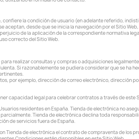
b, confiere la condición de usuario (en adelante referido, indi
e aceptan, desde que se inicia la navegación por el Sitio Web,
 perjuicio de la aplicación de la correspondiente normativa leg
uso correcto del Sitio Web.
para realizar consultas y compras o adquisiciones legalmente 
dulenta. Si razonablemente se pudiera considerar que se ha he
ertinentes.
itos, por ejemplo, dirección de correo electrónico, dirección po
ener capacidad legal para celebrar contratos a través de este 
a Usuarios residentes en España. Tienda de electrónica no aseg
 o parcialmente. Tienda de electrónica declina toda responsabi
ión de servicios fuera de España.
 con Tienda de electrónica el contrato de compraventa de los 
esentes Condiciones estén disponibles en este Sitio Web.