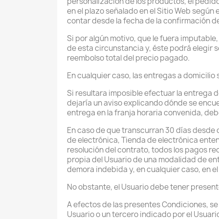
personalización de los productos, el pedi
en el plazo señalado en el Sitio Web según 
contar desde la fecha de la confirmación d
Si por algún motivo, que le fuera imputable
de esta circunstancia y, éste podrá elegir 
reembolso total del precio pagado.
En cualquier caso, las entregas a domicilio 
Si resultara imposible efectuar la entrega 
dejaría un aviso explicando dónde se encuen
entrega en la franja horaria convenida, deb
En caso de que transcurran 30 días desde 
de electrónica, Tienda de electrónica ente
resolución del contrato, todos los pagos re
propia del Usuario de una modalidad de ent
demora indebida y, en cualquier caso, en el
No obstante, el Usuario debe tener presente
A efectos de las presentes Condiciones, se
Usuario o un tercero indicado por el Usuari