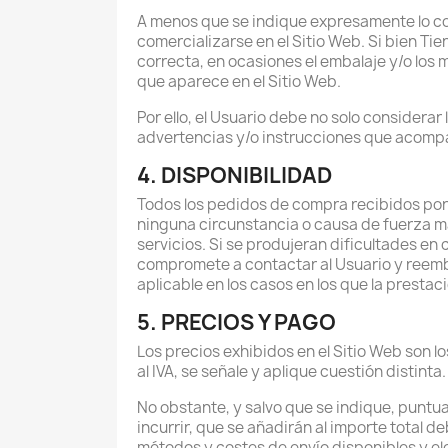
A menos que se indique expresamente lo con
comercializarse en el Sitio Web. Si bien Ti
correcta, en ocasiones el embalaje y/o los 
que aparece en el Sitio Web.
Por ello, el Usuario debe no solo considerar
advertencias y/o instrucciones que acomp
4. DISPONIBILIDAD
Todos los pedidos de compra recibidos por T
ninguna circunstancia o causa de fuerza ma
servicios. Si se produjeran dificultades e
compromete a contactar al Usuario y reemb
aplicable en los casos en los que la prestaci
5. PRECIOS Y PAGO
Los precios exhibidos en el Sitio Web son lo
al IVA, se señale y aplique cuestión distinta.
No obstante, y salvo que se indique, puntua
incurrir, que se añadirán al importe total 
métodos y costes de envío disponibles y ele