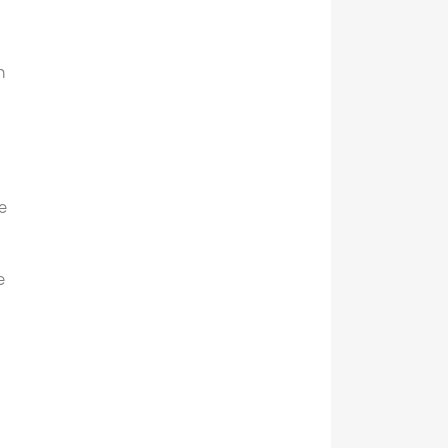
n
e
e