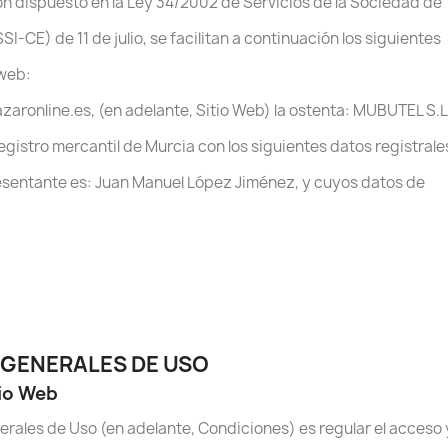
n dispuesto en la Ley 34/2002 de Servicios de la Sociedad de
I-CE) de 11 de julio, se facilitan a continuación los siguientes
 web:
zaronline.es, (en adelante, Sitio Web) la ostenta: MUBUTEL S.L
egistro mercantil de Murcia con los siguientes datos registrale
presentante es: Juan Manuel López Jiménez, y cuyos datos de
S GENERALES DE USO
tio Web
erales de Uso (en adelante, Condiciones) es regular el acceso 