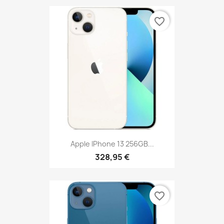
favorite_border
Apple IPhone 13 256GB...
328,95 €
favorite_border