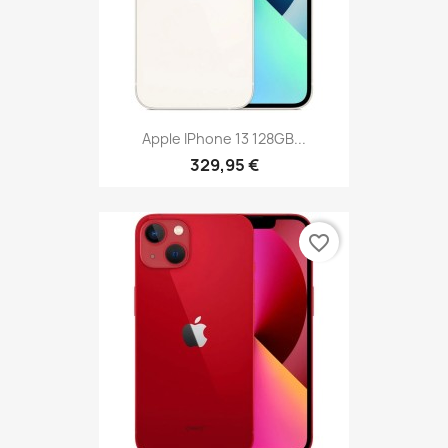
Apple IPhone 13 128GB...
329,95 €
favorite_border