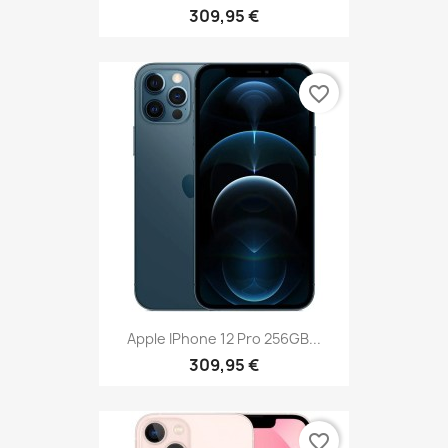
309,95 €
favorite_border
Apple IPhone 12 Pro 256GB...
309,95 €
favorite_border