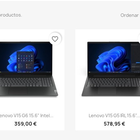
productos.
Ordenar 
favorite_border
Vista rápida
Vista rápida


enovo V15 G6 15.6" Intel...
Lenovo V15 G5 IRL 15.6"..
359,00 €
578,95 €