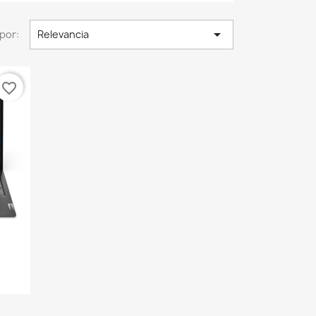

por:
Relevancia
favorite_border
.