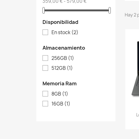
359,00 € - 579,00 €
Hay 2 
Disponibilidad
En stock
(2)
Almacenamiento
256GB
(1)
512GB
(1)
Memoria Ram
8GB
(1)
16GB
(1)
L